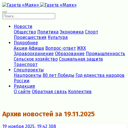
Новости
Общество
Политика
Экономика
Спорт
Происшествия
Культура
Подробнее
Акции
Афиша
Вопрос-ответ
ЖКХ
Здравоохранение
Образование
Промышленность
Сельское хозяйство
Социальная защита
Транспорт
Спецпроекты
Нацпроекты
80 лет Победы
Год единства народов
России
Редакция
О сайте
Обратная связь
Коллектив
Архив новостей за 19.11.2025
19 ноября 2025, 19:42
308