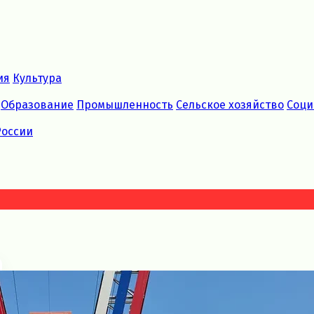
ия
Культура
Образование
Промышленность
Сельское хозяйство
Соци
России