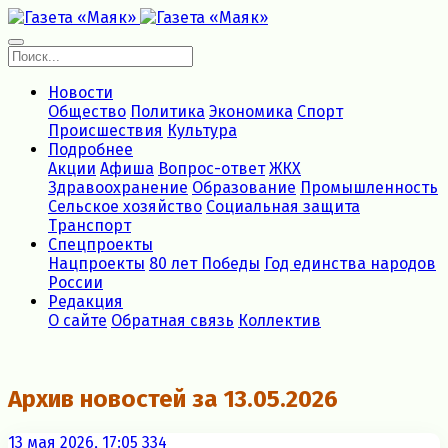
Новости
Общество
Политика
Экономика
Спорт
Происшествия
Культура
Подробнее
Акции
Афиша
Вопрос-ответ
ЖКХ
Здравоохранение
Образование
Промышленность
Сельское хозяйство
Социальная защита
Транспорт
Спецпроекты
Нацпроекты
80 лет Победы
Год единства народов
России
Редакция
О сайте
Обратная связь
Коллектив
Архив новостей за 13.05.2026
13 мая 2026, 17:05
334