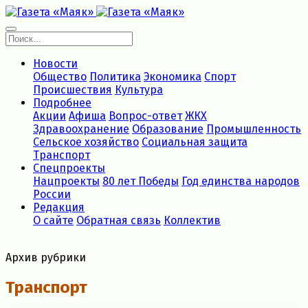
Новости
Общество
Политика
Экономика
Спорт
Происшествия
Культура
Подробнее
Акции
Афиша
Вопрос-ответ
ЖКХ
Здравоохранение
Образование
Промышленность
Сельское хозяйство
Социальная защита
Транспорт
Спецпроекты
Нацпроекты
80 лет Победы
Год единства народов
России
Редакция
О сайте
Обратная связь
Коллектив
Архив рубрики
Транспорт