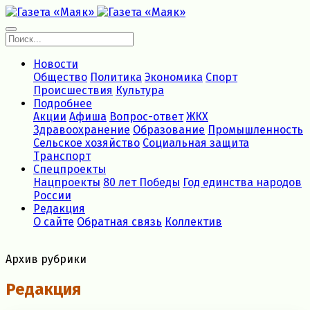
Новости
Общество
Политика
Экономика
Спорт
Происшествия
Культура
Подробнее
Акции
Афиша
Вопрос-ответ
ЖКХ
Здравоохранение
Образование
Промышленность
Сельское хозяйство
Социальная защита
Транспорт
Спецпроекты
Нацпроекты
80 лет Победы
Год единства народов
России
Редакция
О сайте
Обратная связь
Коллектив
Архив рубрики
Редакция