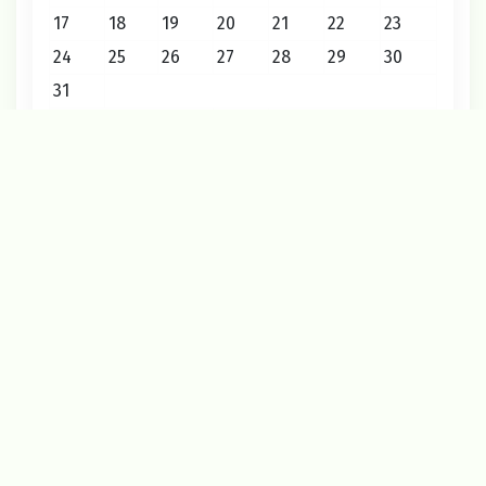
17
18
19
20
21
22
23
24
25
26
27
28
29
30
31
« Июл
Август 2026
2026 © Редакция газеты «Маяк»
12+
О проекте
Карта сайта