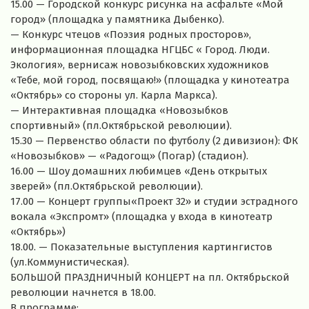
15.00 — Городской конкурс рисунка на асфальте «Мой
город» (площадка у памятника Дыбенко).
— Конкурс чтецов «Поэзия родных просторов»,
информационная площадка НГЦБС « Город. Люди.
Экология», вернисаж новозыбковских художников
«Тебе, мой город, посвящаю!» (площадка у кинотеатра
«Октябрь» со стороны ул. Карла Маркса).
— Интерактивная площадка «Новозыбков
спортивный» (пл.Октябрьской революции).
15.30 — Первенство области по футболу (2 дивизион): ФК
«Новозыбков» — «Радогощ» (Погар) (стадион).
16.00 — Шоу домашних любимцев «День открытых
зверей» (пл.Октябрьской революции).
17.00 — Концерт группы«Проект 32» и студии эстрадного
вокала «Экспромт» (площадка у входа в кинотеатр
«Октябрь»)
18.00. — Показательные выступления картингистов
(ул.Коммунистическая).
БОЛЬШОЙ ПРАЗДНИЧНЫЙ КОНЦЕРТ на пл. Октябрьской
революции начнется в 18.00.
В программе: