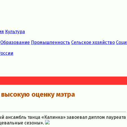
ия
Культура
Образование
Промышленность
Сельское хозяйство
Соци
России
 высокую оценку мэтра
й ансамбль танца «Калинка» завоевал диплом лауреата
нцевальные сезоны».