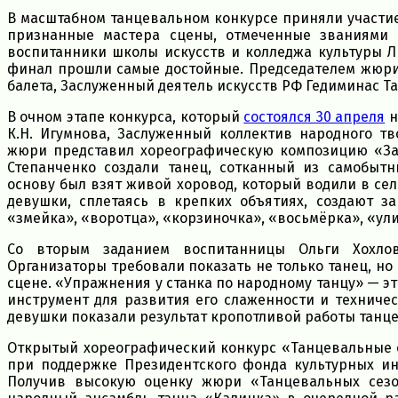
В масштабном танцевальном конкурсе приняли участие
признанные мастера сцены, отмеченные званиями 
воспитанники школы искусств и колледжа культуры Ли
финал прошли самые достойные. Председателем жюри
балета, Заслуженный деятель искусств РФ Гедиминас Т
В очном этапе конкурса, который
состоялся 30 апреля
н
К.Н. Игумнова, Заслуженный коллектив народного т
жюри представил хореографическую композицию «Запл
Степанченко создали танец, сотканный из самобытн
основу был взят живой хоровод, который водили в сел
девушки, сплетаясь в крепких объятиях, создают 
«змейка», «воротца», «корзиночка», «восьмёрка», «ули
Со вторым заданием воспитанницы Ольги Хохлов
Организаторы требовали показать не только танец, но 
сцене. «Упражнения у станка по народному танцу» — эт
инструмент для развития его слаженности и техниче
девушки показали результат кропотливой работы танце
Открытый хореографический конкурс «Танцевальные 
при поддержке Президентского фонда культурных ин
Получив высокую оценку жюри «Танцевальных сезон