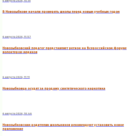
6 августа 2026, 15:51
В Новозыбкове начали проверять школы перед новым учебным годом
6 августа 2026, 11:57
Новозыбковский педагог представляет регион на Всероссийском форуме
волонтеров-медиков
6 августа 2026, 11:11
Новозыбковца осудят за продажу синтетического наркотика
6 августа 2026, 10:46
Новозыбковским родителям школьников рекомендуют установить новое
приложение