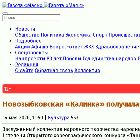
Новости
Общество
Политика
Экономика
Спорт
Происшеств
Подробнее
Акции
Афиша
Вопрос-ответ
ЖКХ
Здравоохранение
Спецпроекты
Нацпроекты
80 лет Победы
Год единства народов 
Редакция
О сайте
Обратная связь
Коллектив
12+
Новозыбковская «Калинка» получила
14 мая 2026, 11:50 |
Культура
553
Заслуженный коллектив народного творчества народны
I степени Открытого хореографического конкурса «Та