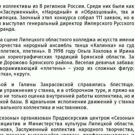
 коллективы из 8 регионов России. Среди них были как
«Заслуженный», «Народный» и «Образцовый», так и
пецка. Заочный этап конкурса собрал 111 заявок, но в
 выступил генеральный директор Имперского Русского
аранда.
а сцене Липецкого областного колледжа искусств имени
ворчества народный ансамбль танца «Калинка» на суд
етися, плетень». В 1998 году Ольга Хохлова и Ирина
ых хореографических традиций Брянской области. За
е Дорожово Брянского района. Веселая девичья забава:
завораживающий «плетень» – узор из сложных фигур:
тка», «круг».
ой и Галины Закрасовской справились блестяще.
и упражнения у станка, и в отборочном туре, и прямо на
о не только оценка внутренней работы коллектива, но и
ской базы. В идеальном исполнении движений у станка
вального коллектива и наставников.
сезоны» организован Продюсерским центром «Сезоны»
ициатив и Министерства культуры Липецкой области.
ов», Заслуженный коллектив народного творчества,