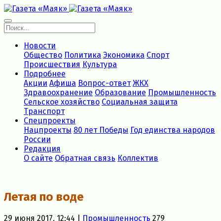
Новости
Общество
Политика
Экономика
Спорт
Происшествия
Культура
Подробнее
Акции
Афиша
Вопрос-ответ
ЖКХ
Здравоохранение
Образование
Промышленность
Сельское хозяйство
Социальная защита
Транспорт
Спецпроекты
Нацпроекты
80 лет Победы
Год единства народов
России
Редакция
О сайте
Обратная связь
Коллектив
Летая по воде
29 июня 2017, 12:44 |
Промышленность
279