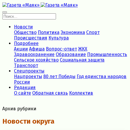
Новости
Общество
Политика
Экономика
Спорт
Происшествия
Культура
Подробнее
Акции
Афиша
Вопрос-ответ
ЖКХ
Здравоохранение
Образование
Промышленность
Сельское хозяйство
Социальная защита
Транспорт
Спецпроекты
Нацпроекты
80 лет Победы
Год единства народов
России
Редакция
О сайте
Обратная связь
Коллектив
Архив рубрики
Новости округа