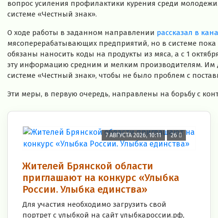
вопрос усиления профилактики курения среди молодежи
системе «
Честный знак
».
О ходе работы в заданном направлении
рассказал в кан
мясоперерабатывающих предприятий, но в системе пока з
обязаны наносить коды на продукты из мяса, а с 1 октяб
эту информацию средним и мелким производителям. Им д
системе «Честный знак», чтобы не было проблем с постав
Эти меры, в первую очередь, направлены на борьбу с ко
7 АВГУСТА 2026, 10:11
26
Жителей Брянской области
приглашают на конкурс «Улыбка
России. Улыбка единства»
Для участия необходимо загрузить свой
портрет с улыбкой на сайт улыбкароссии.рф,