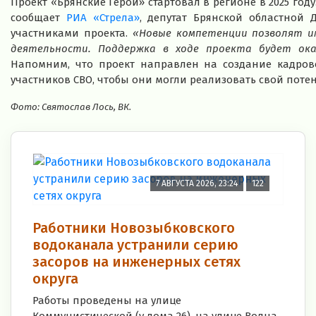
Проект «Брянские Герои» стартовал в регионе в 2025 году
сообщает
РИА «Стрела»
, депутат Брянской областной
участниками проекта.
«Новые компетенции позволят им
деятельности. Поддержка в ходе проекта будет ока
Напомним, что проект направлен на создание кадрово
участников СВО, чтобы они могли реализовать свой потен
Фото: Святослав Лось, ВК.
7 АВГУСТА 2026, 23:24
122
Работники Новозыбковского
водоканала устранили серию
засоров на инженерных сетях
округа
Работы проведены на улице