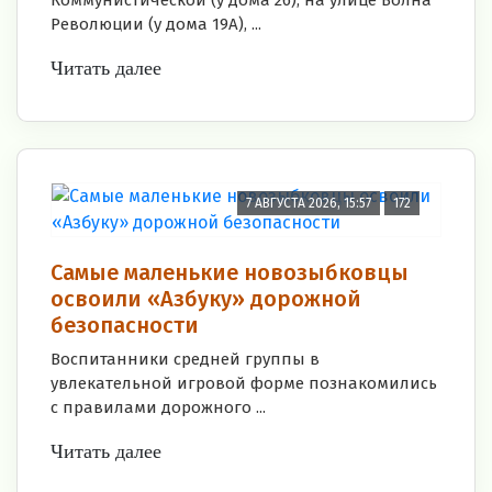
Коммунистической (у дома 26), на улице Волна
Революции (у дома 19А), ...
Читать далее
7 АВГУСТА 2026, 15:57
172
Самые маленькие новозыбковцы
освоили «Азбуку» дорожной
безопасности
Воспитанники средней группы в
увлекательной игровой форме познакомились
с правилами дорожного ...
Читать далее