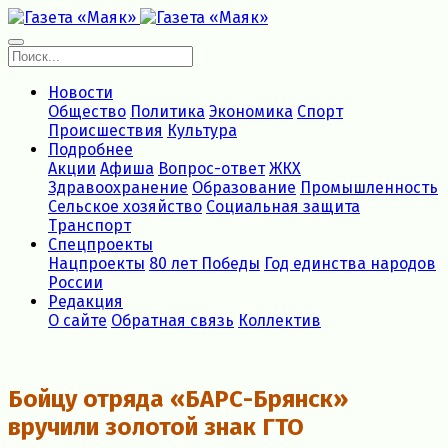
Новости
Общество
Политика
Экономика
Спорт
Происшествия
Культура
Подробнее
Акции
Афиша
Вопрос-ответ
ЖКХ
Здравоохранение
Образование
Промышленность
Сельское хозяйство
Социальная защита
Транспорт
Спецпроекты
Нацпроекты
80 лет Победы
Год единства народов
России
Редакция
О сайте
Обратная связь
Коллектив
Бойцу отряда «БАРС-Брянск»
вручили золотой знак ГТО