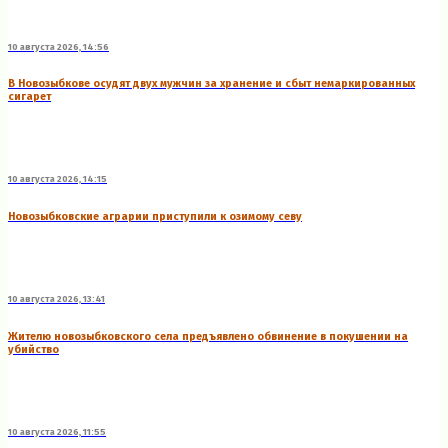
10 августа 2026, 14:56
В Новозыбкове осудят двух мужчин за хранение и сбыт немаркированных
сигарет
10 августа 2026, 14:15
Новозыбковские аграрии приступили к озимому севу
10 августа 2026, 13:41
Жителю новозыбковского села предъявлено обвинение в покушении на
убийство
10 августа 2026, 11:55