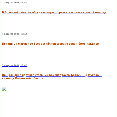
7 августа 2026, 15:49
В Брянской области обсудили меры по развитию паллиативной помощи
7 августа 2026, 15:44
Брянцы участвуют во Всероссийском форуме волонтёров-медиков
7 августа 2026, 15:40
На Брянщине идёт капитальный ремонт трассы Брянск — Дятьково —
граница Калужской области