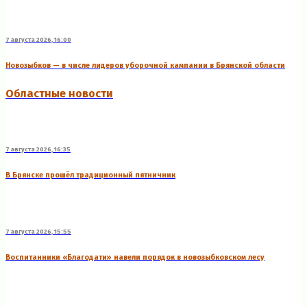
7 августа 2026, 16:00
Новозыбков — в числе лидеров уборочной кампании в Брянской области
Областные новости
7 августа 2026, 16:35
В Брянске прошёл традиционный пятничник
7 августа 2026, 15:55
Воспитанники «Благодати» навели порядок в новозыбковском лесу