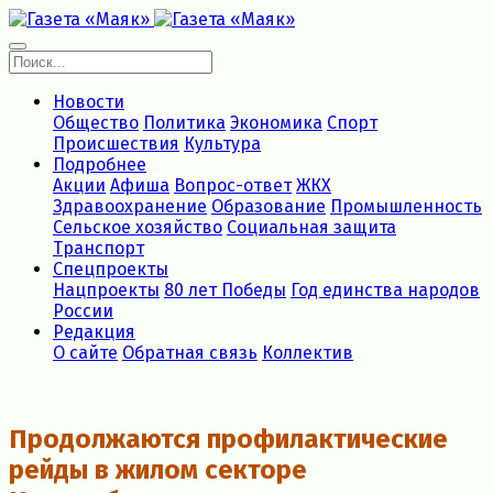
Новости
Общество
Политика
Экономика
Спорт
Происшествия
Культура
Подробнее
Акции
Афиша
Вопрос-ответ
ЖКХ
Здравоохранение
Образование
Промышленность
Сельское хозяйство
Социальная защита
Транспорт
Спецпроекты
Нацпроекты
80 лет Победы
Год единства народов
России
Редакция
О сайте
Обратная связь
Коллектив
Продолжаются профилактические
рейды в жилом секторе