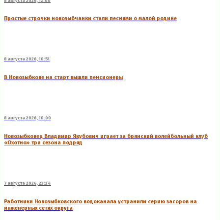
8 августа 2026, 12:00
Простые строчки новозыбчанки стали песнями о малой родине
8 августа 2026, 10:51
В Новозыбкове на старт вышли пенсионеры
8 августа 2026, 10:00
Новозыбковец Владимир Якубович играет за брянский волейбольный клуб
«Охотно» три сезона подряд
7 августа 2026, 23:24
Работники Новозыбковского водоканала устранили серию засоров на
инженерных сетях округа