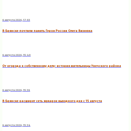
6 августа 2026, 17:03
В Брянске почтили память Героя России Олега Визнюка
6 августа 2026, 15:40
От огорода к собственному делу: история жительницы Унечского района
6 августа 2026, 15:36
В Брянске расширят сеть ярмарок выходного дня с 15 августа
6 августа 2026, 15:34