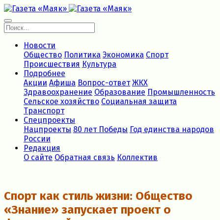
Новости
Общество
Политика
Экономика
Спорт
Происшествия
Культура
Подробнее
Акции
Афиша
Вопрос-ответ
ЖКХ
Здравоохранение
Образование
Промышленность
Сельское хозяйство
Социальная защита
Транспорт
Спецпроекты
Нацпроекты
80 лет Победы
Год единства народов
России
Редакция
О сайте
Обратная связь
Коллектив
Спорт как стиль жизни: Общество
«Знание» запускает проект о