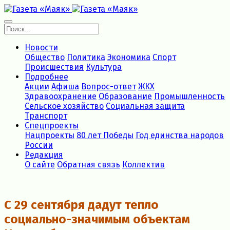
Новости
Общество
Политика
Экономика
Спорт
Происшествия
Культура
Подробнее
Акции
Афиша
Вопрос-ответ
ЖКХ
Здравоохранение
Образование
Промышленность
Сельское хозяйство
Социальная защита
Транспорт
Спецпроекты
Нацпроекты
80 лет Победы
Год единства народов
России
Редакция
О сайте
Обратная связь
Коллектив
С 29 сентября дадут тепло
социально-значимым объектам