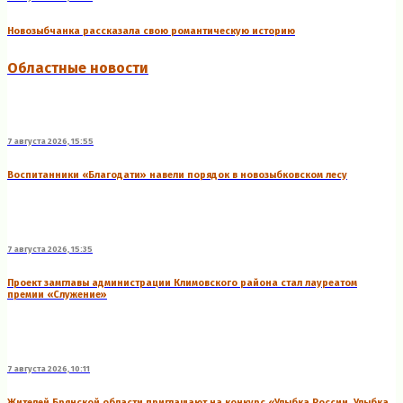
Новозыбчанка рассказала свою романтическую историю
Областные новости
7 августа 2026, 15:55
Воспитанники «Благодати» навели порядок в новозыбковском лесу
7 августа 2026, 15:35
Проект замглавы администрации Климовского района стал лауреатом
премии «Служение»
7 августа 2026, 10:11
Жителей Брянской области приглашают на конкурс «Улыбка России. Улыбка