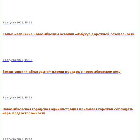
7 августа 2026, 15:57
Самые маленькие новозыбковцы освоили «Азбуку» дорожной безопасности
7 августа 2026, 15:55
Воспитанники «Благодати» навели порядок в новозыбковском лесу
7 августа 2026, 15:52
Новозыбковская городская администрация призывает горожан соблюдать
меры предосторожности
7 августа 2026, 15:30