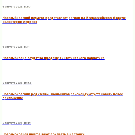
6 августа 2026, 11:57
Новозыбковский педагог представляет регион на Всероссийском форуме
волонтеров-медиков
6 августа 2026, 11:11
Новозыбковца осудят за продажу синтетического наркотика
6 августа 2026, 10:46
Новозыбковским родителям школьников рекомендуют установить новое
приложение
6 августа 2026, 10:19
Новозыбковцев приглашают поиграть в настолки