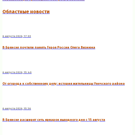
Областные новости
6 августа 2026, 17:03
В Брянске почтили память Героя России Олега Визнюка
6 августа 2026, 15:40
От огорода к собственному делу: история жительницы Унечского района
6 августа 2026, 15:36
В Брянске расширят сеть ярмарок выходного дня с 15 августа