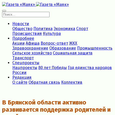
Новости
Общество
Политика
Экономика
Спорт
Происшествия
Культура
Подробнее
Акции
Афиша
Вопрос-ответ
ЖКХ
Здравоохранение
Образование
Промышленность
Сельское хозяйство
Социальная защита
Транспорт
Спецпроекты
Нацпроекты
80 лет Победы
Год единства народов
России
Редакция
О сайте
Обратная связь
Коллектив
В Брянской области активно
развивается поддержка родителей и