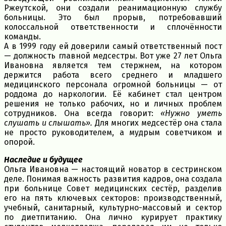
Ржеутской, они создали реанимационную службу
больницы. Это был прорыв, потребовавший
колоссальной ответственности и сплочённости
команды.
А в 1999 году ей доверили самый ответственный пост
— должность главной медсестры. Вот уже 27 лет Ольга
Ивановна является тем стержнем, на котором
держится работа всего среднего и младшего
медицинского персонала огромной больницы — от
роддома до наркологии. Её кабинет стал центром
решения не только рабочих, но и личных проблем
сотрудников. Она всегда говорит:
«Нужно уметь
слушать и слышать».
Для многих медсестёр она стала
не просто руководителем, а мудрым советчиком и
опорой.
Наследие и будущее
Ольга Ивановна — настоящий новатор в сестринском
деле. Понимая важность развития кадров, она создала
при больнице Совет медицинских сестёр, разделив
его на пять ключевых секторов: производственный,
учебный, санитарный, культурно-массовый и сектор
по диетпитанию. Она лично курирует практику