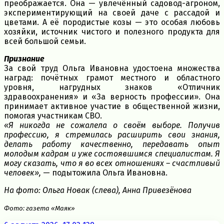
преображается. Она — увлечённый садовод-агроном,
экспериментирующий на своей даче с рассадой и
цветами. А её породистые козы — это особая любовь
хозяйки, источник чистого и полезного продукта для
всей большой семьи.
Признание
За свой труд Ольга Ивановна удостоена множества
наград: почётных грамот местного и областного
уровня, нагрудных знаков «Отличник
здравоохранения» и «За верность профессии». Она
принимает активное участие в общественной жизни,
помогая участникам СВО.
«Я никогда не сожалела о своём выборе. Получив
профессию, я стремилась расширить свои знания,
делать работу качественно, передавать опыт
молодым кадрам и уже состоявшимся специалистам. Я
могу сказать, что я во всех отношениях – счастливый
человек»,
— подытожила Ольга Ивановна.
На фото: Ольга Новак (слева), Анна Привезёнова
Фото: газета «Маяк»