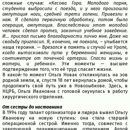
сложные случаи:
«Кесова Гора. Молодого парня,
студента выбросили с поезда, и у него произошла
ампутация ноги, средней трети голени. Привезли к
нам. Я сделала первичную обработку, потом была
операция, ампутация. Впоследствии этот молодой
человек сделал протез, закончил учебное заведение.
И… прислал письмо благодарности лично мне. Даже на
свадьбу пригласил. Я, конечно, не поехала,
– улыбается
наша героиня. —
Врезался в память и случай на Урале,
когда вытаскивали пулю у беременной женщины, в
сантиметре от почечной артерии. Спасли жизнь и
матери, и ребенка».
Эти моменты — высшее
подтверждение того, что её труд спасает жизни.
В какой-то момент Ольга Новак откликнулась на зов
родной земли, и, спустя 18 лет вернулась домой, чтобы
продолжить свой путь уже в Новозыбкове. Здесь, в
НЦРБ, Ольга Ивановна с головой окунулась в работу
хирургического отделения.
От сестры до наставника
В 1994 году талант организатора и лидера вывел Ольгу
Ивановну на новую ступень: она стала старшей
операционной сестрой. Именно тогда, совместно с
заведующей реанимационным отделением Аллой