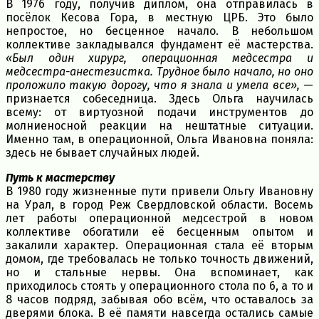
В 1976 году, получив диплом, она отправилась в
посёлок Кесова Гора, в местную ЦРБ. Это было
непростое, но бесценное начало. В небольшом
коллективе закладывался фундамент её мастерства.
«Был один хирург, операционная медсестра и
медсестра-анестезистка. Трудное было начало, но оно
проложило такую дорогу, что я знала и умела все»,
—
признается собеседница. Здесь Ольга научилась
всему: от виртуозной подачи инструментов до
молниеносной реакции на нештатные ситуации.
Именно там, в операционной, Ольга Ивановна поняла:
здесь не бывает случайных людей.
Путь к мастерству
В 1980 году жизненные пути привели Ольгу Ивановну
на Урал, в город Реж Свердловской области. Восемь
лет работы операционной медсестрой в новом
коллективе обогатили её бесценным опытом и
закалили характер. Операционная стала её вторым
домом, где требовалась не только точность движений,
но и стальные нервы. Она вспоминает, как
приходилось стоять у операционного стола по 6, а то и
8 часов подряд, забывая обо всём, что оставалось за
дверями блока. В её памяти навсегда остались самые