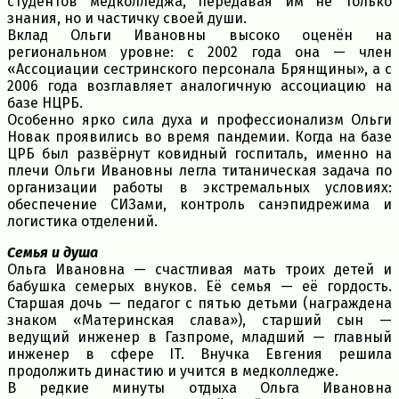
студентов медколледжа, передавая им не только
знания, но и частичку своей души.
Вклад Ольги Ивановны высоко оценён на
региональном уровне: с 2002 года она — член
«Ассоциации сестринского персонала Брянщины», а с
2006 года возглавляет аналогичную ассоциацию на
базе НЦРБ.
Особенно ярко сила духа и профессионализм Ольги
Новак проявились во время пандемии. Когда на базе
ЦРБ был развёрнут ковидный госпиталь, именно на
плечи Ольги Ивановны легла титаническая задача по
организации работы в экстремальных условиях:
обеспечение СИЗами, контроль санэпидрежима и
логистика отделений.
Семья и душа
Ольга Ивановна — счастливая мать троих детей и
бабушка семерых внуков. Её семья — её гордость.
Старшая дочь — педагог с пятью детьми (награждена
знаком «Материнская слава»), старший сын —
ведущий инженер в Газпроме, младший — главный
инженер в сфере IT. Внучка Евгения решила
продолжить династию и учится в медколледже.
В редкие минуты отдыха Ольга Ивановна