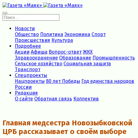
Новости
Общество
Политика
Экономика
Спорт
Происшествия
Культура
Подробнее
Акции
Афиша
Вопрос-ответ
ЖКХ
Здравоохранение
Образование
Промышленность
Сельское хозяйство
Социальная защита
Транспорт
Спецпроекты
Нацпроекты
80 лет Победы
Год единства народов
России
Редакция
О сайте
Обратная связь
Коллектив
Главная медсестра Новозыбковской
ЦРБ рассказывает о своём выборе