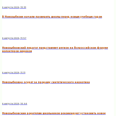
6 августа 2026, 15:51
В Новозыбкове начали проверять школы перед новым учебным годом
6 августа 2026, 11:57
Новозыбковский педагог представляет регион на Всероссийском форуме
волонтеров-медиков
6 августа 2026, 11:11
Новозыбковца осудят за продажу синтетического наркотика
6 августа 2026, 10:46
Новозыбковским родителям школьников рекомендуют установить новое