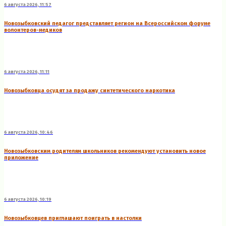
6 августа 2026, 11:57
Новозыбковский педагог представляет регион на Всероссийском форуме
волонтеров-медиков
6 августа 2026, 11:11
Новозыбковца осудят за продажу синтетического наркотика
6 августа 2026, 10:46
Новозыбковским родителям школьников рекомендуют установить новое
приложение
6 августа 2026, 10:19
Новозыбковцев приглашают поиграть в настолки