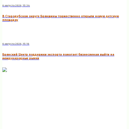
6 августа 2026, 15:34
В Стародубском округе Брянщины торжественно открыли новую детскую
площадку
6 августа 2026, 15:16
Брянский Центр поддержки экспорта помогает бизнесменам выйти на
международные рынки