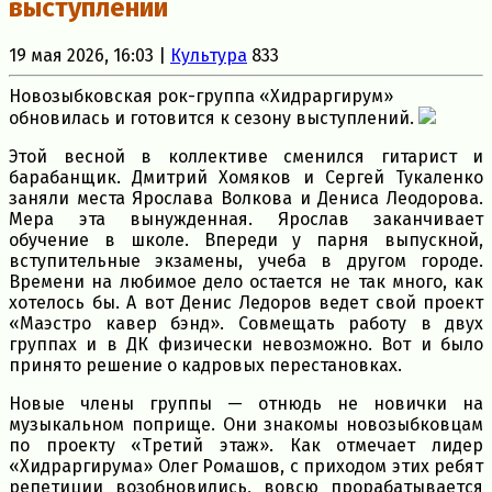
выступлений
19 мая 2026, 16:03 |
Культура
833
Новозыбковская рок-группа «Хидраргирум»
обновилась и готовится к сезону выступлений.
Этой весной в коллективе сменился гитарист и
барабанщик. Дмитрий Хомяков и Сергей Тукаленко
заняли места Ярослава Волкова и Дениса Леодорова.
Мера эта вынужденная. Ярослав заканчивает
обучение в школе. Впереди у парня выпускной,
вступительные экзамены, учеба в другом городе.
Времени на любимое дело остается не так много, как
хотелось бы. А вот Денис Ледоров ведет свой проект
«Маэстро кавер бэнд». Совмещать работу в двух
группах и в ДК физически невозможно. Вот и было
принято решение о кадровых перестановках.
Новые члены группы — отнюдь не новички на
музыкальном поприще. Они знакомы новозыбковцам
по проекту «Третий этаж». Как отмечает лидер
«Хидраргирума» Олег Ромашов, с приходом этих ребят
репетиции возобновились, вовсю прорабатывается