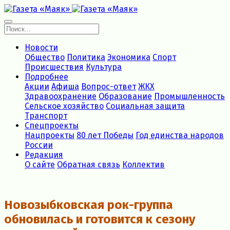
Новости
Общество
Политика
Экономика
Спорт
Происшествия
Культура
Подробнее
Акции
Афиша
Вопрос-ответ
ЖКХ
Здравоохранение
Образование
Промышленность
Сельское хозяйство
Социальная защита
Транспорт
Спецпроекты
Нацпроекты
80 лет Победы
Год единства народов
России
Редакция
О сайте
Обратная связь
Коллектив
Новозыбковская рок-группа
обновилась и готовится к сезону