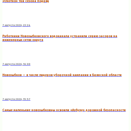
«Охотно» три сезона подряд
7 августа 2026, 23:24
Работники Новозыбковского водоканала устранили серию засоров на
инженерных сетях округа
7 августа 2026, 16:00
Новозыбков — в числе лидеров уборочной кампании в Брянской области
7 августа 2026, 15:57
Самые маленькие новозыбковцы освоили «Азбуку» дорожной безопасности