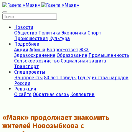
Новости
Общество
Политика
Экономика
Спорт
Происшествия
Культура
Подробнее
Акции
Афиша
Вопрос-ответ
ЖКХ
Здравоохранение
Образование
Промышленность
Сельское хозяйство
Социальная защита
Транспорт
Спецпроекты
Нацпроекты
80 лет Победы
Год единства народов
России
Редакция
О сайте
Обратная связь
Коллектив
«Маяк» продолжает знакомить
жителей Новозыбкова с