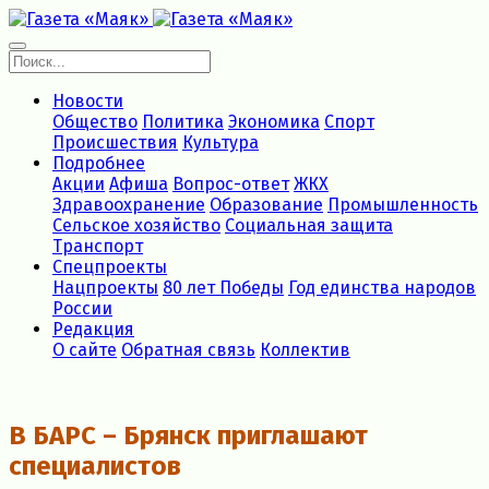
Новости
Общество
Политика
Экономика
Спорт
Происшествия
Культура
Подробнее
Акции
Афиша
Вопрос-ответ
ЖКХ
Здравоохранение
Образование
Промышленность
Сельское хозяйство
Социальная защита
Транспорт
Спецпроекты
Нацпроекты
80 лет Победы
Год единства народов
России
Редакция
О сайте
Обратная связь
Коллектив
В БАРС – Брянcк приглaшают
cпециaлистoв