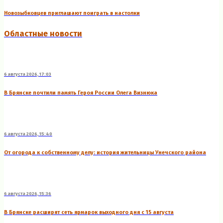
Новозыбковцев приглашают поиграть в настолки
Областные новости
6 августа 2026, 17:03
В Брянске почтили память Героя России Олега Визнюка
6 августа 2026, 15:40
От огорода к собственному делу: история жительницы Унечского района
6 августа 2026, 15:36
В Брянске расширят сеть ярмарок выходного дня с 15 августа