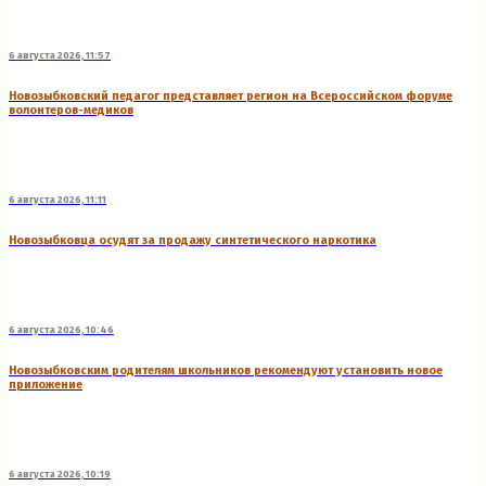
6 августа 2026, 11:57
Новозыбковский педагог представляет регион на Всероссийском форуме
волонтеров-медиков
6 августа 2026, 11:11
Новозыбковца осудят за продажу синтетического наркотика
6 августа 2026, 10:46
Новозыбковским родителям школьников рекомендуют установить новое
приложение
6 августа 2026, 10:19