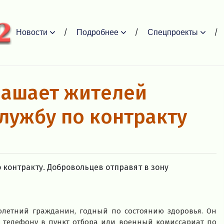
Новости
Подробнее
Спецпроекты
aшaет житeлeй
службу по контракту
контракту. Добровольцев отправят в зону
олетний гражданин, годный по состоянию здоровья. Он
о телефону в пункт отбора или военный комиссариат по