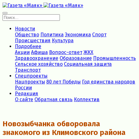
Новости
Общество
Политика
Экономика
Спорт
Происшествия
Культура
Подробнее
Акции
Афиша
Вопрос-ответ
ЖКХ
Здравоохранение
Образование
Промышленность
Сельское хозяйство
Социальная защита
Транспорт
Спецпроекты
Нацпроекты
80 лет Победы
Год единства народов
России
Редакция
О сайте
Обратная связь
Коллектив
Новозыбчанка обворовала
знакомого из Климовского района