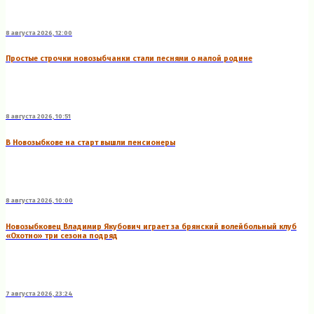
8 августа 2026, 12:00
Простые строчки новозыбчанки стали песнями о малой родине
8 августа 2026, 10:51
В Новозыбкове на старт вышли пенсионеры
8 августа 2026, 10:00
Новозыбковец Владимир Якубович играет за брянский волейбольный клуб
«Охотно» три сезона подряд
7 августа 2026, 23:24