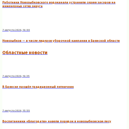
Работники Новозыбковского водоканала устранили серию засоров на
инженерных сетях округа
7 августа 2026, 16:00
Новозыбков — в числе лидеров уборочной кампании в Брянской области
Областные новости
7 августа 2026, 16:35
В Брянске прошёл традиционный пятничник
7 августа 2026, 15:55
Воспитанники «Благодати» навели порядок в новозыбковском лесу