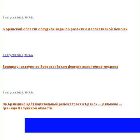
7 августа 2026, 15:49
В Брянской области обсудили меры по развитию паллиативной помощи
7 августа 2026, 15:44
Брянцы участвуют во Всероссийском форуме волонтёров-медиков
7 августа 2026, 15:40
На Брянщине идёт капитальный ремонт трассы Брянск — Дятьково —
граница Калужской области