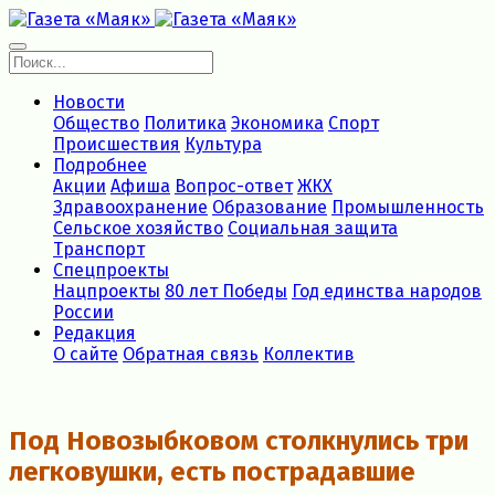
Новости
Общество
Политика
Экономика
Спорт
Происшествия
Культура
Подробнее
Акции
Афиша
Вопрос-ответ
ЖКХ
Здравоохранение
Образование
Промышленность
Сельское хозяйство
Социальная защита
Транспорт
Спецпроекты
Нацпроекты
80 лет Победы
Год единства народов
России
Редакция
О сайте
Обратная связь
Коллектив
Под Новозыбковом столкнулись три
легковушки, есть пострадавшие