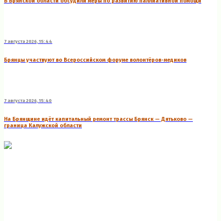
В Брянской области обсудили меры по развитию паллиативной помощи
7 августа 2026, 15:44
Брянцы участвуют во Всероссийском форуме волонтёров-медиков
7 августа 2026, 15:40
На Брянщине идёт капитальный ремонт трассы Брянск — Дятьково —
граница Калужской области