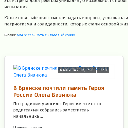
Эта встреча дала ребятам уникальную возможность пообщ
испытания.
Юные новозыбковцы смогли задать вопросы, услышать вд
патриотизма и солидарности, которые стали основой жиз
Фото:
МБОУ «СОШ№6 г. Новозыбкова»
6 АВГУСТА 2026, 17:03
132
В Брянске почтили память Героя
России Олега Визнюка
По традиции у могилы Героя вместе с его
родителями собрались заместитель
начальника ...
Читать далее