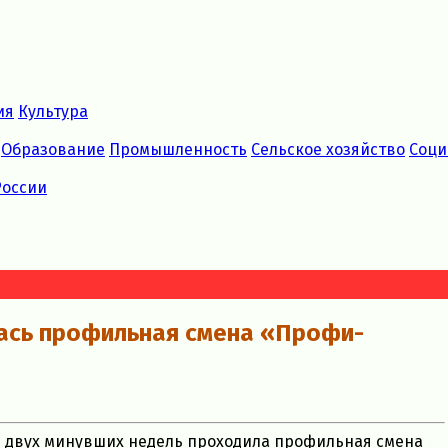
ия
Культура
Образование
Промышленность
Сельское хозяйство
Соци
России
ась профильная смена «Профи-
е двух минувших недель проходила профильная смена