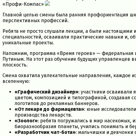
«Профи-Компас»
Главной целью смены была ранняя профориентация шк
перспективных профессий.
Ребята не просто слушали лекции, а были настоящими 
специальностей, осваивали практические навыки и, о
уникальные проекты.
Напомним, программа «Время героев» — федеральная
Путиным. На этот раз обучение будущих управленцев в
плоскость.
Смена охватила увлекательные направления, каждое и
вселенную:
«Графический дизайнер»
: участники осваивали 
цветом, композицией и типографикой, создавая 
логотипов до рекламных баннеров.
«От лекаря до фармацевта»
: юные исследовател
производства лекарств.
«Зоолог»
: ребята погружались в мир насекомых, 
биоразнообразия планеты, учились понимать и бе
«Разработчик чат-бота»
: мальчишки и девчонки 