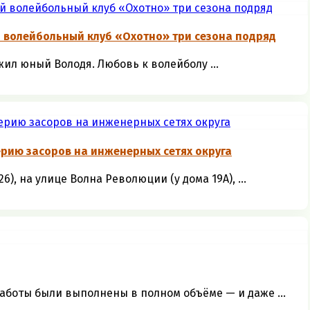
 волейбольный клуб «Охотно» три сезона подряд
жил юный Володя. Любовь к волейболу ...
рию засоров на инженерных сетях округа
, на улице Волна Революции (у дома 19А), ...
боты были выполнены в полном объёме — и даже ...