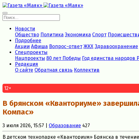
Новости
Общество
Политика
Экономика
Спорт
Происшеств
Подробнее
Акции
Афиша
Вопрос-ответ
ЖКХ
Здравоохранение
Спецпроекты
Нацпроекты
80 лет Победы
Год единства народов 
Редакция
О сайте
Обратная связь
Коллектив
12+
В брянском «Кванториуме» завершил
Компас»
3 июля 2026, 15:57 |
Образование
427
В детском технопарке «Кванториум» Брянска в течени