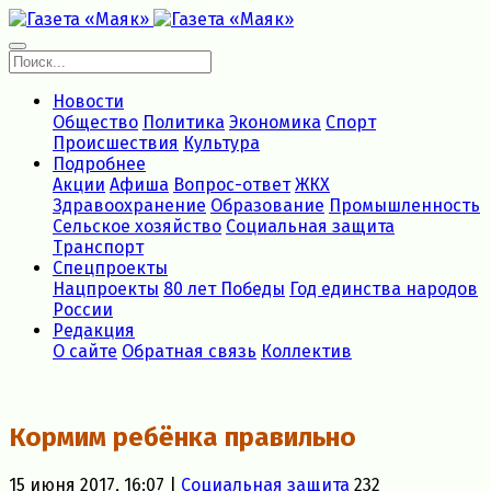
Новости
Общество
Политика
Экономика
Спорт
Происшествия
Культура
Подробнее
Акции
Афиша
Вопрос-ответ
ЖКХ
Здравоохранение
Образование
Промышленность
Сельское хозяйство
Социальная защита
Транспорт
Спецпроекты
Нацпроекты
80 лет Победы
Год единства народов
России
Редакция
О сайте
Обратная связь
Коллектив
Кормим ребёнка правильно
15 июня 2017, 16:07 |
Социальная защита
232