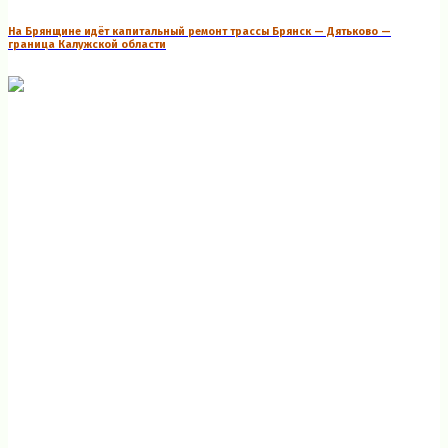
На Брянщине идёт капитальный ремонт трассы Брянск — Дятьково —
граница Калужской области