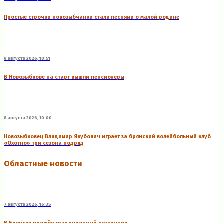
Простые строчки новозыбчанки стали песнями о малой родине
8 августа 2026, 10:51
В Новозыбкове на старт вышли пенсионеры
8 августа 2026, 10:00
Новозыбковец Владимир Якубович играет за брянский волейбольный клуб
«Охотно» три сезона подряд
Областные новости
7 августа 2026, 16:35
В Брянске прошёл традиционный пятничник