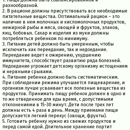
разнообразной.
2. В рационе должны присутствовать все необходимые
питательные вещества. Оптимальный рацион – это
наличие в нем молочных и кисломолочных продуктов,
нежирной рыбы и мяса, овощей и фруктов, злаков,
яиц, бобовых. Сахар и изделия из муки должны
потребляться ребенком по минимуму.
3. Питание детей должно быть умеренным, чтобы
исключить как переедание, так и недоедание.
Переедание ведет к ожирению, ухудшению
иммунитета, способствует развитию ряда болезней.
Недоедание угрожает детскому организму истощением
и нервными срывами.
4. Питание ребенка должно быть систематическим.
При соблюдении режима улучшается пищеварение, и
организм лучше усваивает все полезные вещества из
продуктов. Принимать пищу ребенок должен в одно и
то же отведенное для еды время, с допустимыми
отклонениями в 15-30 минут. Дети после трех лет
должны есть 4 раза в день. Между приемами пищи
допускается легкий перекус (овощи, фрукты).
5. Готовить ребенку нужно из свежих продуктов и
перед самой едой. Длительное хранение портит