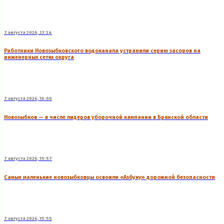
7 августа 2026, 23:24
Работники Новозыбковского водоканала устранили серию засоров на
инженерных сетях округа
7 августа 2026, 16:00
Новозыбков — в числе лидеров уборочной кампании в Брянской области
7 августа 2026, 15:57
Самые маленькие новозыбковцы освоили «Азбуку» дорожной безопасности
7 августа 2026, 15:55