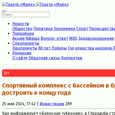
Новости
Общество
Политика
Экономика
Спорт
Происшеств
Подробнее
Акции
Афиша
Вопрос-ответ
ЖКХ
Здравоохранение
Спецпроекты
Нацпроекты
80 лет Победы
Год единства народов 
Редакция
О сайте
Обратная связь
Коллектив
12+
Спортивный комплекс с бассейном в 
достроить к концу года
25 мая 2024, 17:42 |
Инвестиции
289
Как информирует «Брянская губерния», в Стародубе ст