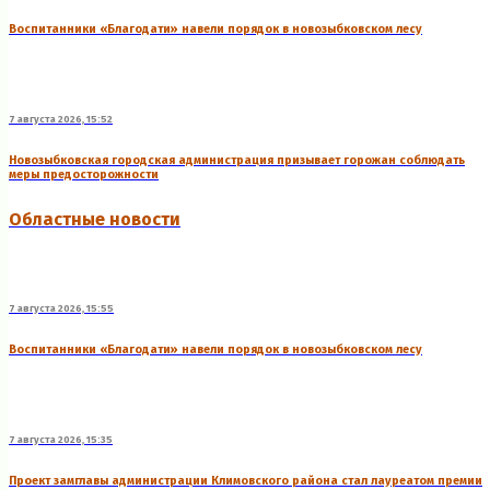
Воспитанники «Благодати» навели порядок в новозыбковском лесу
7 августа 2026, 15:52
Новозыбковская городская администрация призывает горожан соблюдать
меры предосторожности
Областные новости
7 августа 2026, 15:55
Воспитанники «Благодати» навели порядок в новозыбковском лесу
7 августа 2026, 15:35
Проект замглавы администрации Климовского района стал лауреатом премии