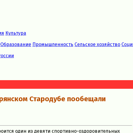
ия
Культура
Образование
Промышленность
Сельское хозяйство
Соци
России
брянском Стародубе пообещали
роится один из девяти спортивно-оздоровительных