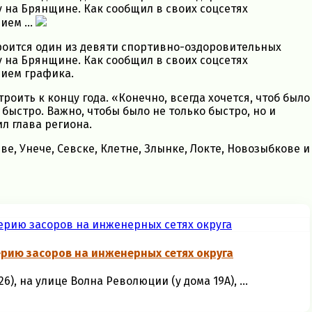
у на Брянщине. Как сообщил в своих соцсетях
ием ...
троится один из девяти спортивно-оздоровительных
у на Брянщине. Как сообщил в своих соцсетях
нием графика.
оить к концу года. «Конечно, всегда хочется, чтоб было
 быстро. Важно, чтобы было не только быстро, но и
л глава региона.
е, Унече, Севске, Клетне, Злынке, Локте, Новозыбкове и
рию засоров на инженерных сетях округа
, на улице Волна Революции (у дома 19А), ...