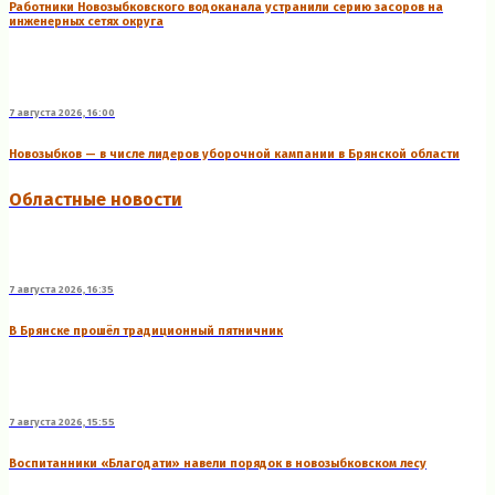
Работники Новозыбковского водоканала устранили серию засоров на
инженерных сетях округа
7 августа 2026, 16:00
Новозыбков — в числе лидеров уборочной кампании в Брянской области
Областные новости
7 августа 2026, 16:35
В Брянске прошёл традиционный пятничник
7 августа 2026, 15:55
Воспитанники «Благодати» навели порядок в новозыбковском лесу