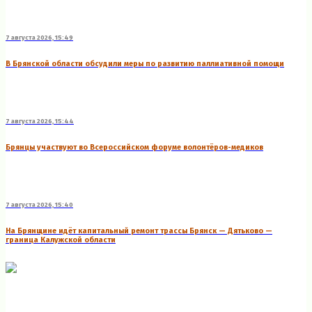
7 августа 2026, 15:49
В Брянской области обсудили меры по развитию паллиативной помощи
7 августа 2026, 15:44
Брянцы участвуют во Всероссийском форуме волонтёров-медиков
7 августа 2026, 15:40
На Брянщине идёт капитальный ремонт трассы Брянск — Дятьково —
граница Калужской области