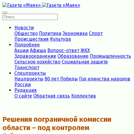
Новости
Общество
Политика
Экономика
Спорт
Происшествия
Культура
Подробнее
Акции
Афиша
Вопрос-ответ
ЖКХ
Здравоохранение
Образование
Промышленность
Сельское хозяйство
Социальная защита
Транспорт
Спецпроекты
Нацпроекты
80 лет Победы
Год единства народов
России
Редакция
О сайте
Обратная связь
Коллектив
Решения пограничной комиссии
области – под контролем