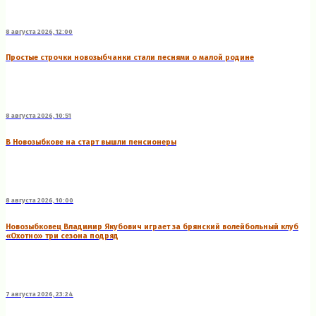
8 августа 2026, 12:00
Простые строчки новозыбчанки стали песнями о малой родине
8 августа 2026, 10:51
В Новозыбкове на старт вышли пенсионеры
8 августа 2026, 10:00
Новозыбковец Владимир Якубович играет за брянский волейбольный клуб
«Охотно» три сезона подряд
7 августа 2026, 23:24