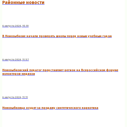
Районные новости
6 августа 2026, 15:51
В Новозыбкове начали проверять школы перед новым учебным годом
6 августа 2026, 11:57
Новозыбковский педагог представляет регион на Всероссийском форуме
волонтеров-медиков
6 августа 2026, 11:11
Новозыбковца осудят за продажу синтетического наркотика