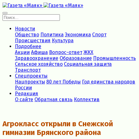
Новости
Общество
Политика
Экономика
Спорт
Происшествия
Культура
Подробнее
Акции
Афиша
Вопрос-ответ
ЖКХ
Здравоохранение
Образование
Промышленность
Сельское хозяйство
Социальная защита
Транспорт
Спецпроекты
Нацпроекты
80 лет Победы
Год единства народов
России
Редакция
О сайте
Обратная связь
Коллектив
Агрокласс открыли в Снежской
гимназии Брянского района