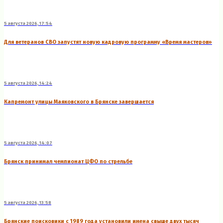
5 августа 2026, 17:54
Для ветеранов СВО запустят новую кадровую программу «Время мастеров»
5 августа 2026, 14:24
Капремонт улицы Маяковского в Брянске завершается
5 августа 2026, 14:07
Брянск принимал чемпионат ЦФО по стрельбе
5 августа 2026, 13:58
Брянские поисковики с 1989 года установили имена свыше двух тысяч