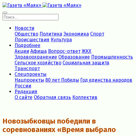
Новости
Общество
Политика
Экономика
Спорт
Происшествия
Культура
Подробнее
Акции
Афиша
Вопрос-ответ
ЖКХ
Здравоохранение
Образование
Промышленность
Сельское хозяйство
Социальная защита
Транспорт
Спецпроекты
Нацпроекты
80 лет Победы
Год единства народов
России
Редакция
О сайте
Обратная связь
Коллектив
Новозыбковцы победили в
соревнованиях «Время выбрало