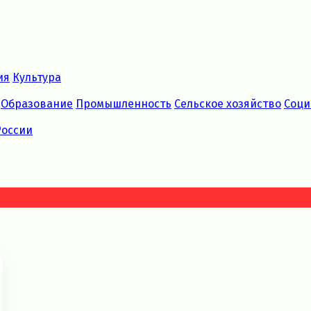
ия
Культура
Образование
Промышленность
Сельское хозяйство
Соци
России