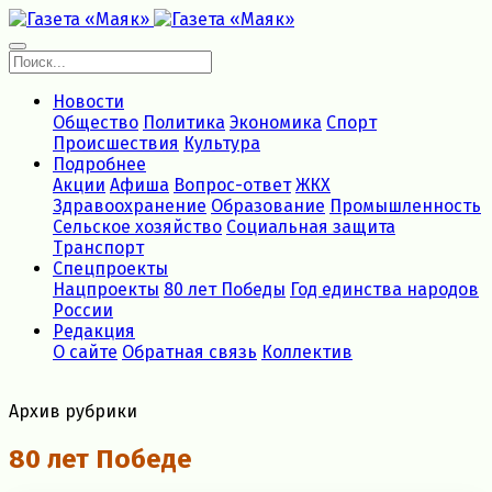
Новости
Общество
Политика
Экономика
Спорт
Происшествия
Культура
Подробнее
Акции
Афиша
Вопрос-ответ
ЖКХ
Здравоохранение
Образование
Промышленность
Сельское хозяйство
Социальная защита
Транспорт
Спецпроекты
Нацпроекты
80 лет Победы
Год единства народов
России
Редакция
О сайте
Обратная связь
Коллектив
Архив рубрики
80 лет Победе