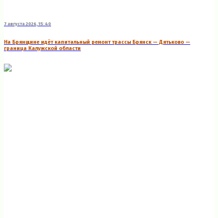
7 августа 2026, 15:40
На Брянщине идёт капитальный ремонт трассы Брянск — Дятьково —
граница Калужской области