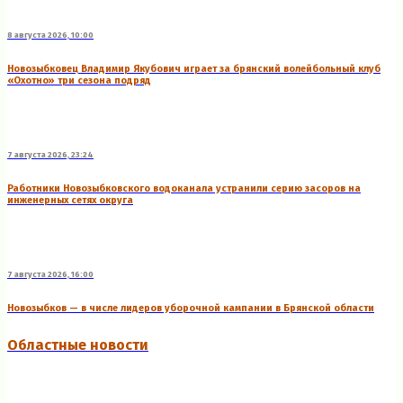
8 августа 2026, 10:00
Новозыбковец Владимир Якубович играет за брянский волейбольный клуб
«Охотно» три сезона подряд
7 августа 2026, 23:24
Работники Новозыбковского водоканала устранили серию засоров на
инженерных сетях округа
7 августа 2026, 16:00
Новозыбков — в числе лидеров уборочной кампании в Брянской области
Областные новости