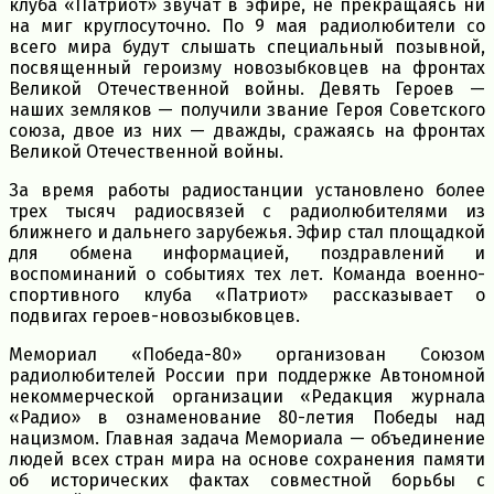
клуба «Патриот» звучат в эфире, не прекращаясь ни
на миг круглосуточно. По 9 мая радиолюбители со
всего мира будут слышать специальный позывной,
посвященный героизму новозыбковцев на фронтах
Великой Отечественной войны. Девять Героев —
наших земляков — получили звание Героя Советского
союза, двое из них — дважды, сражаясь на фронтах
Великой Отечественной войны.
За время работы радиостанции установлено более
трех тысяч радиосвязей с радиолюбителями из
ближнего и дальнего зарубежья. Эфир стал площадкой
для обмена информацией, поздравлений и
воспоминаний о событиях тех лет. Команда военно-
спортивного клуба «Патриот» рассказывает о
подвигах героев-новозыбковцев.
Мемориал «Победа-80» организован Союзом
радиолюбителей России при поддержке Автономной
некоммерческой организации «Редакция журнала
«Радио» в ознаменование 80-летия Победы над
нацизмом. Главная задача Мемориала — объединение
людей всех стран мира на основе сохранения памяти
об исторических фактах совместной борьбы с