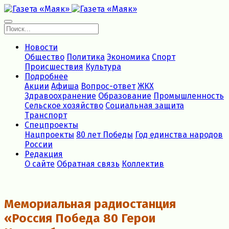
Новости
Общество
Политика
Экономика
Спорт
Происшествия
Культура
Подробнее
Акции
Афиша
Вопрос-ответ
ЖКХ
Здравоохранение
Образование
Промышленность
Сельское хозяйство
Социальная защита
Транспорт
Спецпроекты
Нацпроекты
80 лет Победы
Год единства народов
России
Редакция
О сайте
Обратная связь
Коллектив
Мемориальная радиостанция
«Россия Победа 80 Герои