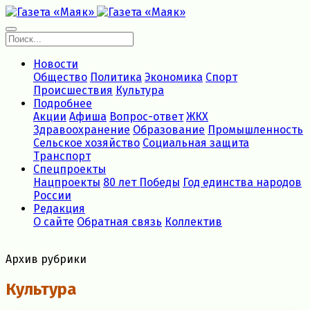
Новости
Общество
Политика
Экономика
Спорт
Происшествия
Культура
Подробнее
Акции
Афиша
Вопрос-ответ
ЖКХ
Здравоохранение
Образование
Промышленность
Сельское хозяйство
Социальная защита
Транспорт
Спецпроекты
Нацпроекты
80 лет Победы
Год единства народов
России
Редакция
О сайте
Обратная связь
Коллектив
Архив рубрики
Культура