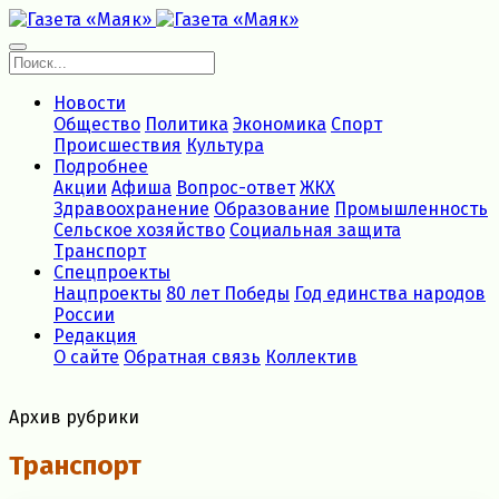
Новости
Общество
Политика
Экономика
Спорт
Происшествия
Культура
Подробнее
Акции
Афиша
Вопрос-ответ
ЖКХ
Здравоохранение
Образование
Промышленность
Сельское хозяйство
Социальная защита
Транспорт
Спецпроекты
Нацпроекты
80 лет Победы
Год единства народов
России
Редакция
О сайте
Обратная связь
Коллектив
Архив рубрики
Транспорт