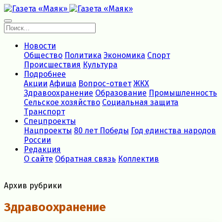
Новости
Общество
Политика
Экономика
Спорт
Происшествия
Культура
Подробнее
Акции
Афиша
Вопрос-ответ
ЖКХ
Здравоохранение
Образование
Промышленность
Сельское хозяйство
Социальная защита
Транспорт
Спецпроекты
Нацпроекты
80 лет Победы
Год единства народов
России
Редакция
О сайте
Обратная связь
Коллектив
Архив рубрики
Здравоохранение