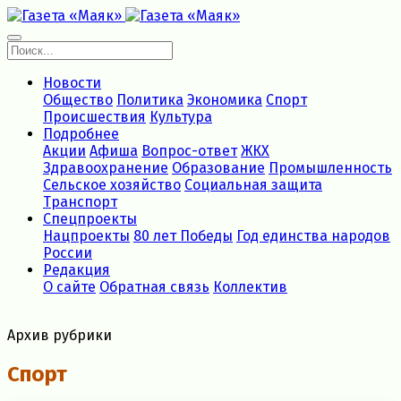
Новости
Общество
Политика
Экономика
Спорт
Происшествия
Культура
Подробнее
Акции
Афиша
Вопрос-ответ
ЖКХ
Здравоохранение
Образование
Промышленность
Сельское хозяйство
Социальная защита
Транспорт
Спецпроекты
Нацпроекты
80 лет Победы
Год единства народов
России
Редакция
О сайте
Обратная связь
Коллектив
Архив рубрики
Спорт