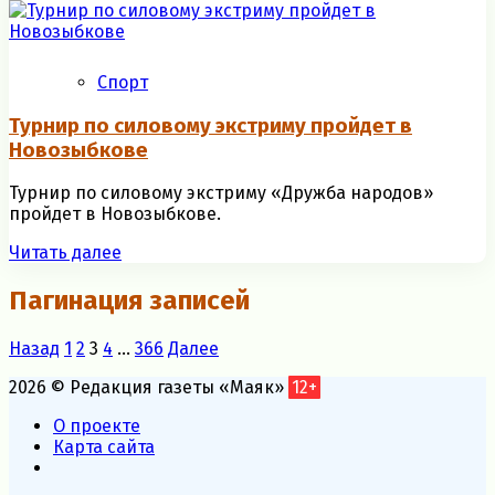
Спорт
Турнир по силовому экстриму пройдет в
Новозыбкове
Турнир по силовому экстриму «Дружба народов»
пройдет в Новозыбкове.
Читать далее
Пагинация записей
Назад
1
2
3
4
…
366
Далее
2026 © Редакция газеты «Маяк»
12+
О проекте
Карта сайта