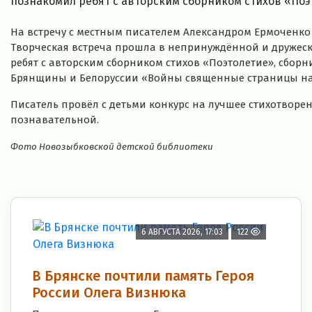
познакомил ребят с авторским сборником стихов «Поэт
На встречу с местным писателем Александром Ермоченко
Творческая встреча прошла в непринуждённой и дружеск
ребят с авторским сборником стихов «Поэтолетие», сбо
Брянщины и Белоруссии «Войны священные страницы на
Писатель провёл с детьми конкурс на лучшее стихотворе
познавательной.
Фото Новозыбковской детской библиотеки
6 АВГУСТА 2026, 17:03
122
В Брянске почтили память Героя
России Олега Визнюка