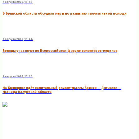
7 августа 2026, 15:49
В Брянской области обсудили меры по развитию паллиативной помощи
7 августа 2026, 15:44
Брянцы участвуют во Всероссийском форуме волонтёров-медиков
7 августа 2026, 15:40
На Брянщине идёт капитальный ремонт трассы Брянск — Дятьково —
граница Калужской области