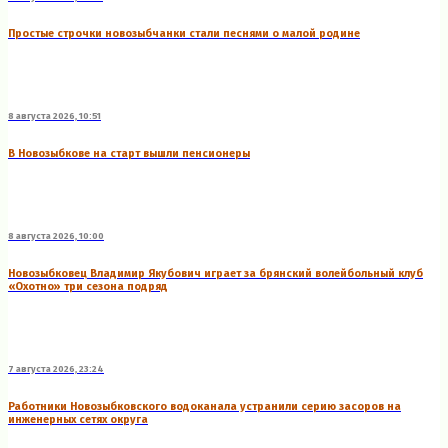
Простые строчки новозыбчанки стали песнями о малой родине
8 августа 2026, 10:51
В Новозыбкове на старт вышли пенсионеры
8 августа 2026, 10:00
Новозыбковец Владимир Якубович играет за брянский волейбольный клуб
«Охотно» три сезона подряд
7 августа 2026, 23:24
Работники Новозыбковского водоканала устранили серию засоров на
инженерных сетях округа