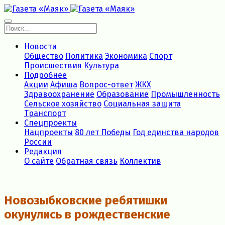
Новости
Общество
Политика
Экономика
Спорт
Происшествия
Культура
Подробнее
Акции
Афиша
Вопрос-ответ
ЖКХ
Здравоохранение
Образование
Промышленность
Сельское хозяйство
Социальная защита
Транспорт
Спецпроекты
Нацпроекты
80 лет Победы
Год единства народов
России
Редакция
О сайте
Обратная связь
Коллектив
Новозыбковские ребятишки
окунулись в рождественские