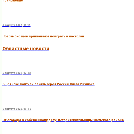
приложение
6 августа 2026, 10:19
Новозыбковцев приглашают поиграть в настолки
Областные новости
6 августа 2026, 17:03
В Брянске почтили память Героя России Олега Визнюка
6 августа 2026, 15:40
От огорода к собственному делу: история жительницы Унечского района