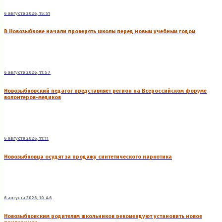
6 августа 2026, 15:51
В Новозыбкове начали проверять школы перед новым учебным годом
6 августа 2026, 11:57
Новозыбковский педагог представляет регион на Всероссийском форуме
волонтеров-медиков
6 августа 2026, 11:11
Новозыбковца осудят за продажу синтетического наркотика
6 августа 2026, 10:46
Новозыбковским родителям школьников рекомендуют установить новое