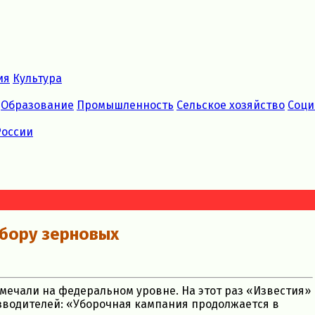
ия
Культура
Образование
Промышленность
Сельское хозяйство
Соци
России
сбору зерновых
тмечали на федеральном уровне. На этот раз «Известия»
зводителей: «Уборочная кампания продолжается в