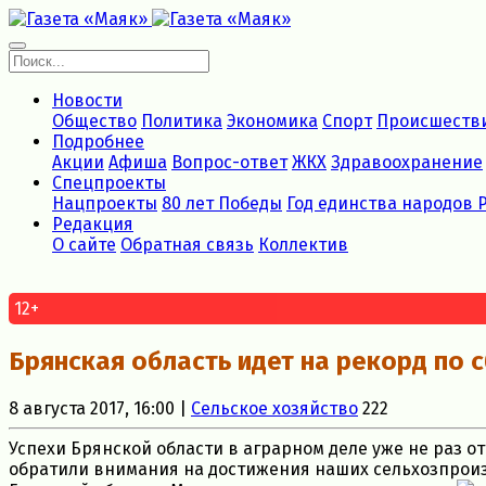
Новости
Общество
Политика
Экономика
Спорт
Происшеств
Подробнее
Акции
Афиша
Вопрос-ответ
ЖКХ
Здравоохранение
Спецпроекты
Нацпроекты
80 лет Победы
Год единства народов 
Редакция
О сайте
Обратная связь
Коллектив
12+
Брянская область идет на рекорд по 
8 августа 2017, 16:00 |
Сельское хозяйство
222
Успехи Брянской области в аграрном деле уже не раз о
обратили внимания на достижения наших сельхозпрои