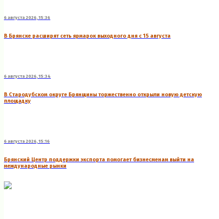
6 августа 2026, 15:36
В Брянске расширят сеть ярмарок выходного дня с 15 августа
6 августа 2026, 15:34
В Стародубском округе Брянщины торжественно открыли новую детскую
площадку
6 августа 2026, 15:16
Брянский Центр поддержки экспорта помогает бизнесменам выйти на
международные рынки