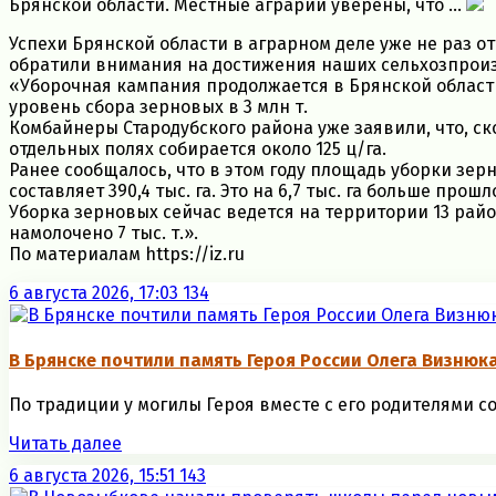
Брянской области. Местные аграрии уверены, что ...
Успехи Брянской области в аграрном деле уже не раз о
обратили внимания на достижения наших сельхозпрои
«Уборочная кампания продолжается в Брянской области
уровень сбора зерновых в 3 млн т.
Комбайнеры Стародубского района уже заявили, что, ско
отдельных полях собирается около 125 ц/га.
Ранее сообщалось, что в этом году площадь уборки зер
составляет 390,4 тыс. га. Это на 6,7 тыс. га больше прош
Уборка зерновых сейчас ведется на территории 13 район
намолочено 7 тыс. т.».
По материалам https://iz.ru
6 августа 2026, 17:03
134
В Брянске почтили память Героя России Олега Визнюк
По традиции у могилы Героя вместе с его родителями со
Читать далее
6 августа 2026, 15:51
143