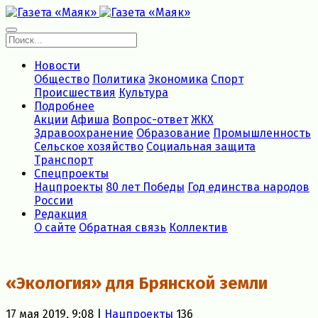
Новости
Общество
Политика
Экономика
Спорт
Происшествия
Культура
Подробнее
Акции
Афиша
Вопрос-ответ
ЖКХ
Здравоохранение
Образование
Промышленность
Сельское хозяйство
Социальная защита
Транспорт
Спецпроекты
Нацпроекты
80 лет Победы
Год единства народов
России
Редакция
О сайте
Обратная связь
Коллектив
«Экология» для Брянской земли
17 мая 2019, 9:08 |
Нацпроекты
136