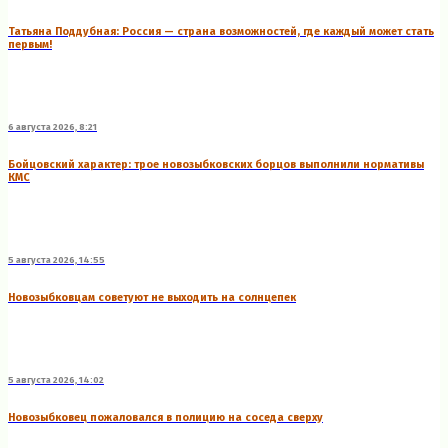
Татьяна Поддубная: Россия — страна возможностей, где каждый может стать
первым!
6 августа 2026, 8:21
Бойцовский характер: трое новозыбковских борцов выполнили нормативы
КМС
5 августа 2026, 14:55
Новозыбковцам советуют не выходить на солнцепек
5 августа 2026, 14:02
Новозыбковец пожаловался в полицию на соседа сверху