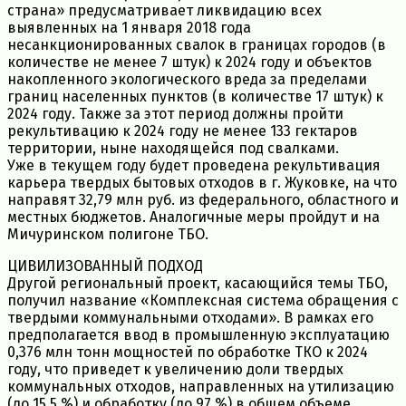
страна» предусматривает ликвидацию всех
выявленных на 1 января 2018 года
несанкционированных свалок в границах городов (в
количестве не менее 7 штук) к 2024 году и объектов
накопленного экологического вреда за пределами
границ населенных пунктов (в количестве 17 штук) к
2024 году. Также за этот период должны пройти
рекультивацию к 2024 году не менее 133 гектаров
территории, ныне находящейся под свалками.
Уже в текущем году будет проведена рекультивация
карьера твердых бытовых отходов в г. Жуковке, на что
направят 32,79 млн руб. из федерального, областного и
местных бюджетов. Аналогичные меры пройдут и на
Мичуринском полигоне ТБО.
ЦИВИЛИЗОВАННЫЙ ПОДХОД
Другой региональный проект, касающийся темы ТБО,
получил название «Комплексная система обращения с
твердыми коммунальными отходами». В рамках его
предполагается ввод в промышленную эксплуатацию
0,376 млн тонн мощностей по обработке ТКО к 2024
году, что приведет к увеличению доли твердых
коммунальных отходов, направленных на утилизацию
(до 15,5 %) и обработку (до 97 %) в общем объеме