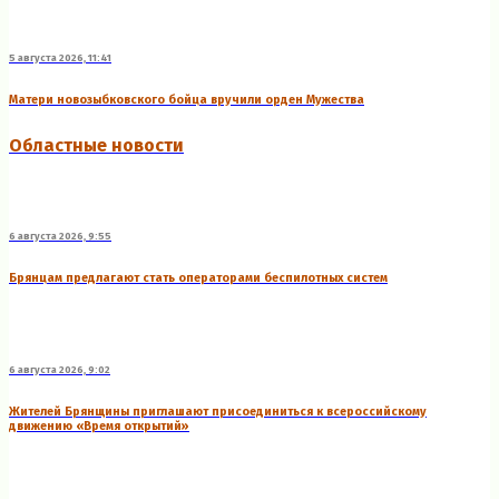
5 августа 2026, 11:41
Матери новозыбковского бойца вручили орден Мужества
Областные новости
6 августа 2026, 9:55
Брянцам предлагают стать оперaторами бeспилотных систeм
6 августа 2026, 9:02
Жителей Брянщины приглашают присоединиться к всероссийскому
движению «Время открытий»