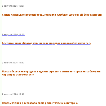
7 августа 2026, 15:57
Самые маленькие новозыбковцы освоили «Азбуку» дорожной безопасности
7 августа 2026, 15:55
Воспитанники «Благодати» навели порядок в новозыбковском лесу
7 августа 2026, 15:52
Новозыбковская городская администрация призывает горожан соблюдать
меры предосторожности
7 августа 2026, 15:30
Новозыбчанка рассказала свою романтическую историю