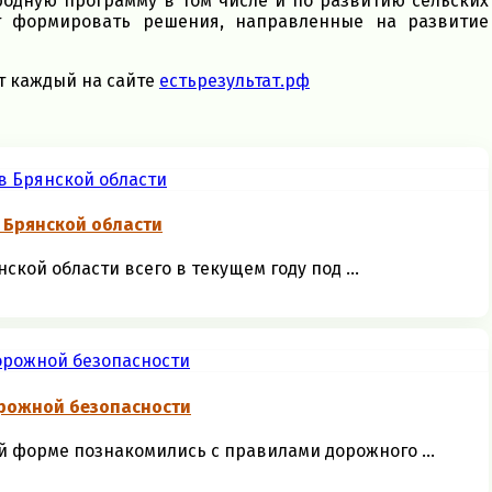
одную программу в том числе и по развитию сельских
т формировать решения, направленные на развитие
т каждый на сайте
естьрезультат.рф
 Брянской области
кой области всего в текущем году под ...
рожной безопасности
 форме познакомились с правилами дорожного ...