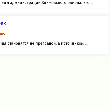
авы администрации Климовского района. Его ...
рию
чия становятся не преградой, а источником ...