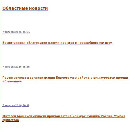
Областные новости
7 августа 2026, 15:55
Воспитанники «Благодати» навели порядок в новозыбковском лесу
7 августа 2026, 15:35
Проект замглавы администрации Климовского района стал лауреатом премии
«Служение»
7 августа 2026, 10:11
Жителей Брянской области приглашают на конкурс «Улыбка России. Улыбка
единства»