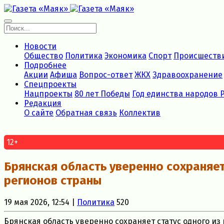
Новости
Общество
Политика
Экономика
Спорт
Происшеств
Подробнее
Акции
Афиша
Вопрос-ответ
ЖКХ
Здравоохранение
Спецпроекты
Нацпроекты
80 лет Победы
Год единства народов 
Редакция
О сайте
Обратная связь
Коллектив
12+
Брянская область уверенно сохраняет
регионов страны
19 мая 2026, 12:54 |
Политика
520
Брянская область уверенно сохраняет статус одного и