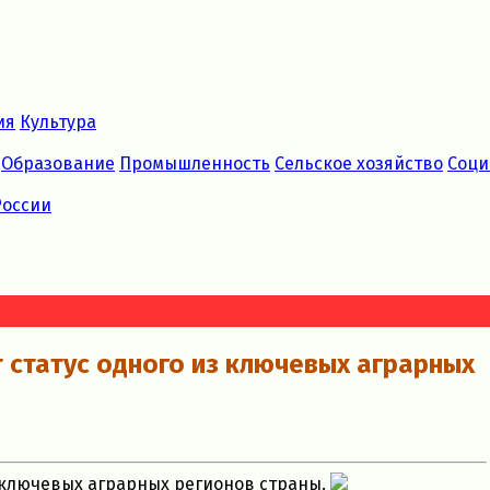
ия
Культура
Образование
Промышленность
Сельское хозяйство
Соци
России
 статус одного из ключевых аграрных
з ключевых аграрных регионов страны.