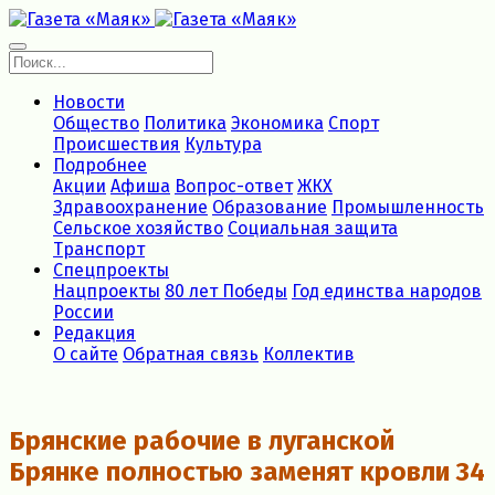
Новости
Общество
Политика
Экономика
Спорт
Происшествия
Культура
Подробнее
Акции
Афиша
Вопрос-ответ
ЖКХ
Здравоохранение
Образование
Промышленность
Сельское хозяйство
Социальная защита
Транспорт
Спецпроекты
Нацпроекты
80 лет Победы
Год единства народов
России
Редакция
О сайте
Обратная связь
Коллектив
Брянские рабочие в луганской
Брянке полностью заменят кровли 34