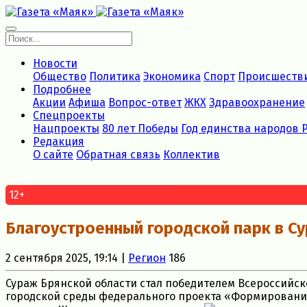
Новости
Общество
Политика
Экономика
Спорт
Происшеств
Подробнее
Акции
Афиша
Вопрос-ответ
ЖКХ
Здравоохранение
Спецпроекты
Нацпроекты
80 лет Победы
Год единства народов 
Редакция
О сайте
Обратная связь
Коллектив
12+
Благоустроенный городской парк в С
2 сентября 2025, 19:14 |
Регион
186
Сураж Брянской области стал победителем Всероссийс
городской среды федерального проекта «Формировани