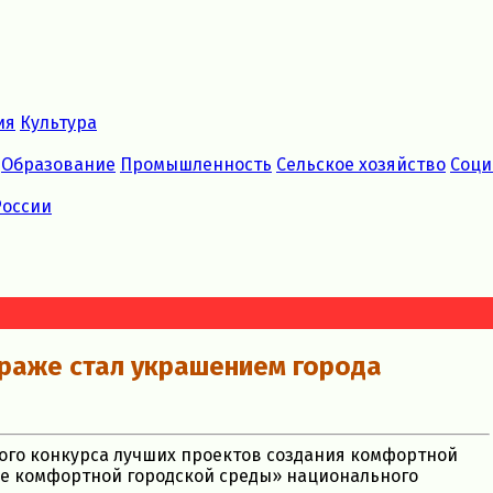
ия
Культура
Образование
Промышленность
Сельское хозяйство
Соци
России
ураже стал украшением города
кого конкурса лучших проектов создания комфортной
е комфортной городской среды» национального