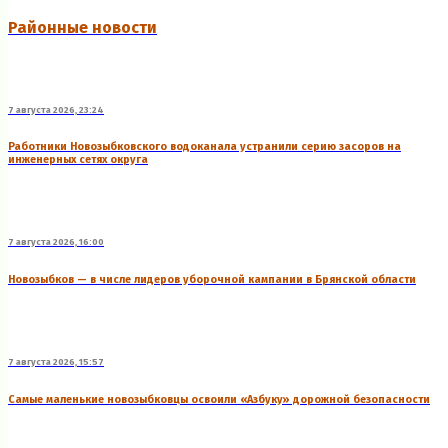
Районные новости
7 августа 2026, 23:24
Работники Новозыбковского водоканала устранили серию засоров на
инженерных сетях округа
7 августа 2026, 16:00
Новозыбков — в числе лидеров уборочной кампании в Брянской области
7 августа 2026, 15:57
Самые маленькие новозыбковцы освоили «Азбуку» дорожной безопасности