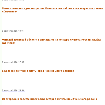
Проект замглавы администрации Климовского района стал лауреатом премии
«Служение»
7 августа 2026, 10:11
Жителей Брянской области приглашают на конкурс «Улыбка России. Улыбка
единства»
6 августа 2026, 17:03
В Брянске почтили память Героя России Олега Визнюка
6 августа 2026, 15:40
От огорода к собственному делу: история жительницы Унечского района