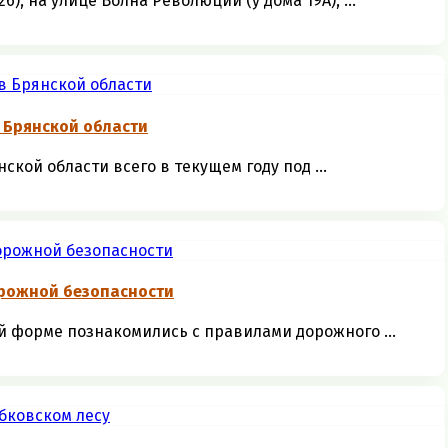
, на улице Волна Революции (у дома 19А), ...
 Брянской области
кой области всего в текущем году под ...
рожной безопасности
 форме познакомились с правилами дорожного ...