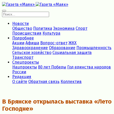
Новости
Общество
Политика
Экономика
Спорт
Происшествия
Культура
Подробнее
Акции
Афиша
Вопрос-ответ
ЖКХ
Здравоохранение
Образование
Промышленность
Сельское хозяйство
Социальная защита
Транспорт
Спецпроекты
Нацпроекты
80 лет Победы
Год единства народов
России
Редакция
О сайте
Обратная связь
Коллектив
В Брянске открылась выставка «Лето
Господне»