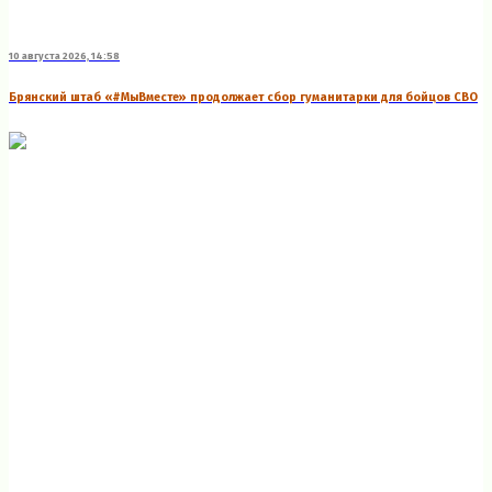
10 августа 2026, 14:58
Брянский штаб «#МыВместе» продолжает сбор гуманитарки для бойцов СВО