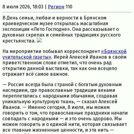
8 июля 2026, 18:03 |
Регион
110
В День семьи, любви и верности в Брянском
краеведческом музее открылась масштабная
экспозиция «Лето Господне». Она рассказывает о
духовных скрепах и семейных традициях русского
крестьянства.
На мероприятии побывал корреспондент
«Брянской
учительской газеты»
. Иерей Алексей Иванов в своём
приветственном слове отметил, что очень рад
открытию данной выставки, так как она всецело
отражает всё самое важное.
— Россия всегда была страной с богатым духовным
наследием, где православные традиции веками
переплетались с народными обычаями, создавая
уникальную культурную ткань, — сказал Алексей
Иванов. — Именно сегодня, 8 июля, мы можем
говорить о том, что православные праздники начали
совпадать с народными — и это очень здорово. Мы
можем говорить и о единой нити, которая связывает
все главные жизненные ценности, и эта нить —