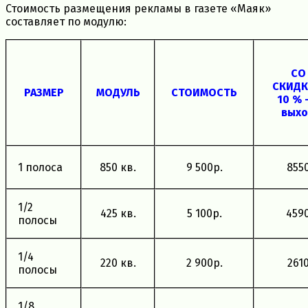
Стоимость размещения рекламы в газете «Маяк»
составляет по модулю:
СО
СКИД
РАЗМЕР
МОДУЛЬ
СТОИМОСТЬ
10 % 
вых
1 полоса
850 кв.
9 500р.
855
1/2
425 кв.
5 100р.
459
полосы
1/4
220 кв.
2 900р.
261
полосы
1/8