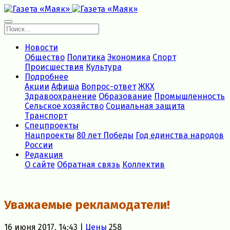
Новости
Общество
Политика
Экономика
Спорт
Происшествия
Культура
Подробнее
Акции
Афиша
Вопрос-ответ
ЖКХ
Здравоохранение
Образование
Промышленность
Сельское хозяйство
Социальная защита
Транспорт
Спецпроекты
Нацпроекты
80 лет Победы
Год единства народов
России
Редакция
О сайте
Обратная связь
Коллектив
Уважаемые рекламодатели!
16 июня 2017, 14:43 |
Цены
258