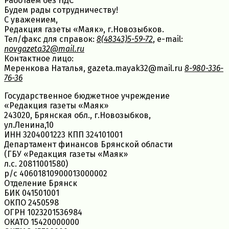
Работаем без НДС
Будем рады сотрудничеству!
С уважением,
Редакция газеты «Маяк», г.Новозыбков.
Тел/факс для справок:
8(48343)5-59-72
, e-mail:
novgazeta32@mail.ru
Контактное лицо:
Меренкова Наталья, gazeta.mayak32@mail.ru
8-980-336-
76-36
Государственное бюджетное учреждение
«Редакция газеты «Маяк»
243020, Брянская обл., г.Новозыбков,
ул.Ленина,10
ИНН 3204001223 КПП 324101001
Департамент финансов Брянской области
(ГБУ «Редакция газеты «Маяк»
л.с. 20811001580)
р/с 40601810900013000002
Отделение Брянск
БИК 041501001
ОКПО 2450598
ОГРН 1023201536984
ОКАТО 15420000000