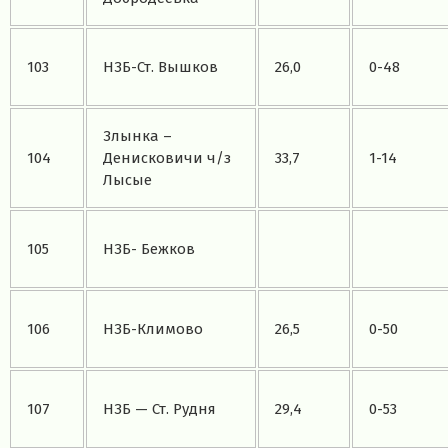
103
НЗБ-Ст. Вышков
26,0
0-48
Злынка –
104
Денисковичи ч/з
33,7
1-14
Лысые
105
НЗБ- Бежков
106
НЗБ-Климово
26,5
0-50
107
НЗБ — Ст. Рудня
29,4
0-53