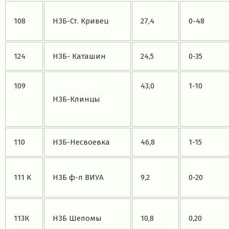
108
НЗБ-Ст. Кривец
27,4
0-48
124
НЗБ- Каташин
24,5
0-35
109
43,0
1-10
НЗБ-Клинцы
110
НЗБ-Несвоевка
46,8
1-15
111 К
НЗБ ф-л ВИУА
9,2
0-20
113К
НЗБ Шеломы
10,8
0,20