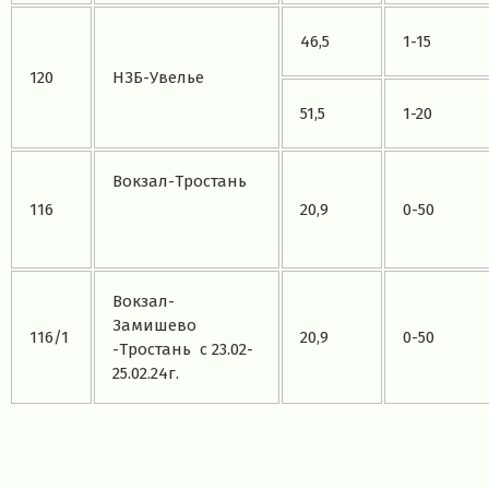
46,5
1-15
120
НЗБ-Увелье
51,5
1-20
Вокзал-Тростань
116
20,9
0-50
Вокзал-
Замишево
116/1
20,9
0-50
-Тростань с 23.02-
25.02.24г.