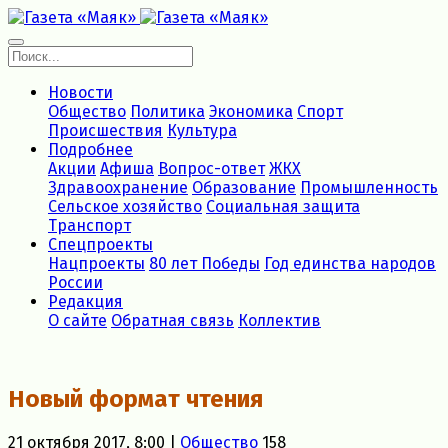
Новости
Общество
Политика
Экономика
Спорт
Происшествия
Культура
Подробнее
Акции
Афиша
Вопрос-ответ
ЖКХ
Здравоохранение
Образование
Промышленность
Сельское хозяйство
Социальная защита
Транспорт
Спецпроекты
Нацпроекты
80 лет Победы
Год единства народов
России
Редакция
О сайте
Обратная связь
Коллектив
Новый формат чтения
21 октября 2017, 8:00 |
Общество
158