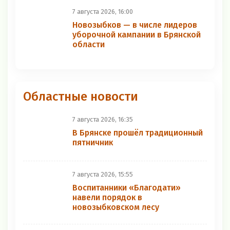
8 августа 2026, 10:51
В Новозыбкове на старт вышли
пенсионеры
8 августа 2026, 10:00
Новозыбковец Владимир
Якубович играет за брянский
волейбольный клуб «Охотно»
три сезона подряд
7 августа 2026, 23:24
Работники Новозыбковского
водоканала устранили серию
засоров на инженерных сетях
округа
7 августа 2026, 16:00
Новозыбков — в числе лидеров