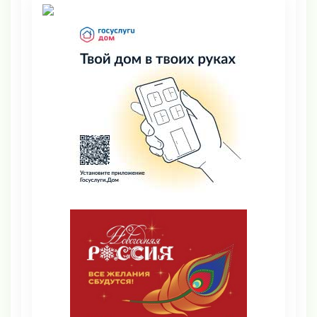
помощи
7 августа 2026, 15:44
Брянцы участвуют во
Всероссийском форуме
волонтёров-медиков
7 августа 2026, 15:40
На Брянщине идёт капитальный
ремонт трассы Брянск —
Дятьково — граница Калужской
области